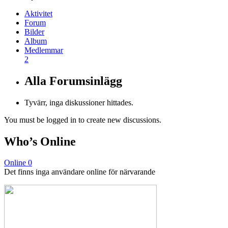
Aktivitet
Forum
Bilder
Album
Medlemmar
2
Alla Forumsinlägg
Tyvärr, inga diskussioner hittades.
You must be logged in to create new discussions.
Who’s Online
Online
0
Det finns inga användare online för närvarande