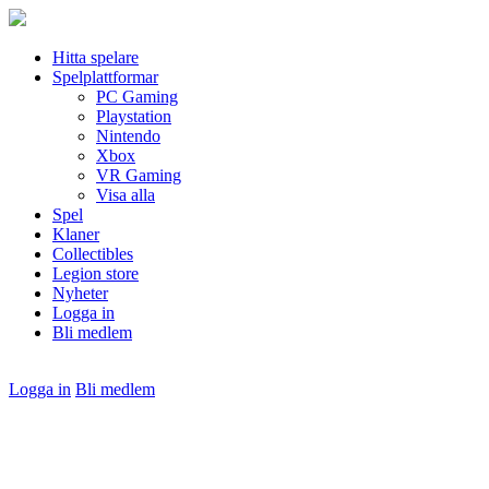
Hitta spelare
Spelplattformar
PC Gaming
Playstation
Nintendo
Xbox
VR Gaming
Visa alla
Spel
Klaner
Collectibles
Legion store
Nyheter
Logga in
Bli medlem
Logga in
Bli medlem