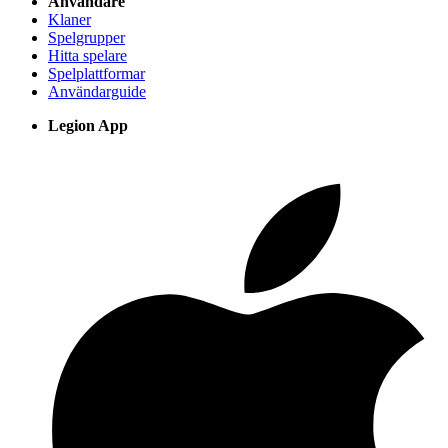
Användare
Klaner
Spelgrupper
Hitta spelare
Spelplattformar
Användarguide
Legion App