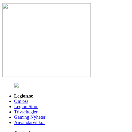
Legion.se
Om oss
Legion Store
Trivselregler
Gaming Nyheter
Användarvillkor