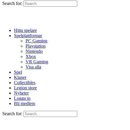
Search for:
Hitta spelare
Spelplattformar
PC Gaming
Playstation
Nintendo
Xbox
VR Gaming
Visa alla
Spel
Klaner
Collectibles
Legion store
Nyheter
Logga in
Bli medlem
Search for: