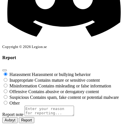
Copyright © 2026 Legion.se
Report
Harassment
Harassment or bullying behavior
Inappropriate
Contains mature or sensitive content
Misinformation
Contains misleading or false information
Offensive
Contains abusive or derogatory content
Suspicious
Contains spam, fake content or potential malware
Other
Report note
Report