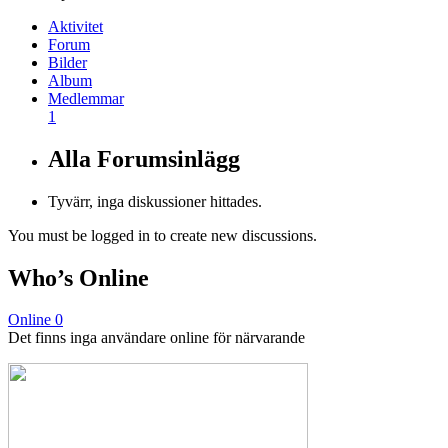
Aktivitet
Forum
Bilder
Album
Medlemmar
1
Alla Forumsinlägg
Tyvärr, inga diskussioner hittades.
You must be logged in to create new discussions.
Who’s Online
Online
0
Det finns inga användare online för närvarande