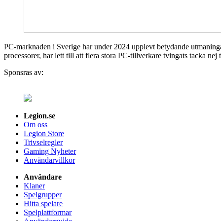
PC-marknaden i Sverige har under 2024 upplevt betydande utmaningar på
processorer, har lett till att flera stora PC-tillverkare tvingats tacka ne
Sponsras av:
Legion.se
Om oss
Legion Store
Trivselregler
Gaming Nyheter
Användarvillkor
Användare
Klaner
Spelgrupper
Hitta spelare
Spelplattformar