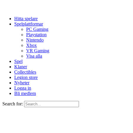
Hitta spelare
Spelplattformar
PC Gaming
Playstation
Nintendo
Xbox
VR Gaming
Visa alla
Spel
Klaner
Collectibles
Legion store
Nyheter
Logga in
Bli medlem
Search for: