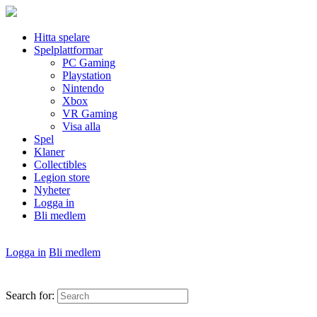
Hitta spelare
Spelplattformar
PC Gaming
Playstation
Nintendo
Xbox
VR Gaming
Visa alla
Spel
Klaner
Collectibles
Legion store
Nyheter
Logga in
Bli medlem
Logga in
Bli medlem
Search for: