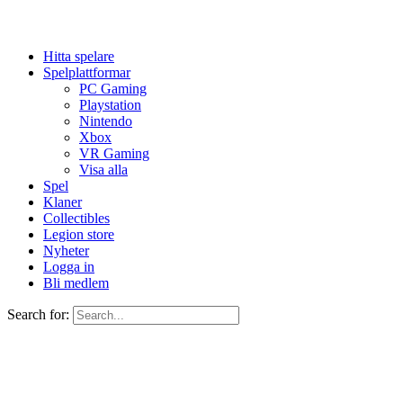
Hitta spelare
Spelplattformar
PC Gaming
Playstation
Nintendo
Xbox
VR Gaming
Visa alla
Spel
Klaner
Collectibles
Legion store
Nyheter
Logga in
Bli medlem
Search for: