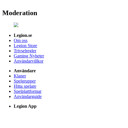
Moderation
Legion.se
Om oss
Legion Store
Trivselregler
Gaming Nyheter
Användarvillkor
Användare
Klaner
Spelgrupper
Hitta spelare
Spelplattformar
Användarguide
Legion App