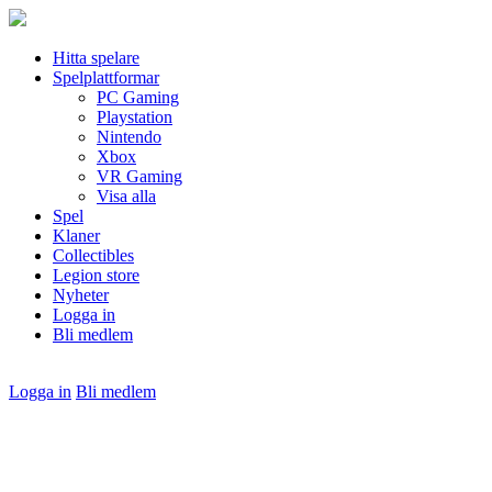
Hitta spelare
Spelplattformar
PC Gaming
Playstation
Nintendo
Xbox
VR Gaming
Visa alla
Spel
Klaner
Collectibles
Legion store
Nyheter
Logga in
Bli medlem
Logga in
Bli medlem