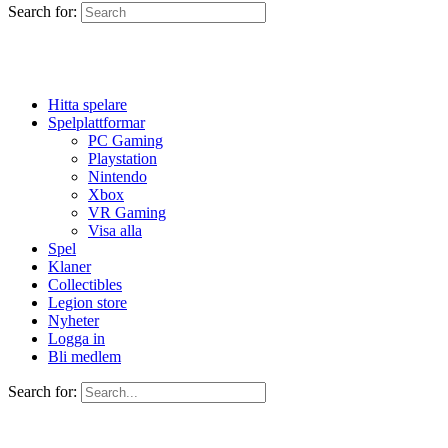
Search for:
Hitta spelare
Spelplattformar
PC Gaming
Playstation
Nintendo
Xbox
VR Gaming
Visa alla
Spel
Klaner
Collectibles
Legion store
Nyheter
Logga in
Bli medlem
Search for: