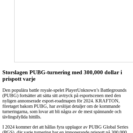
Storslagen PUBG-turnering med 300,000 dollar i
prispott varje
Den populära battle royale-spelet PlayerUnknown’s Battlegrounds
(PUBG) fortsätter att sätta sitt avtryck på esportscenen med den
nyligen annonserade esport-roadmapen för 2024. KRAFTON,
företaget bakom PUBG, har avslöjat detaljer om de kommande
turneringarna, som lovar att bli några av de mest spännande och
tävlingsfyllda hittills.
I 2024 kommer det att hållas fyra upplagor av PUBG Global Series
(PGS), där varje turnering har en imponerande prispott på 300,000