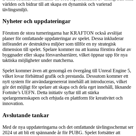
världen och bidrar till att skapa en dynamisk och varierad
tävlingsmiljö.
Nyheter och uppdateringar
Förutom de stora turneringarna har KRAFTON också avslöjat
planer för omfattande uppdateringar av spelet. Dessa inkluderar
införandet av destruktiva miljöer som tillför en ny strategisk
dimension till spelet. Spelare kommer nu att kunna förstöra delar av
byggnader eller skapa försvarsbarriärer, vilket öppnar upp för nya
taktiska möjligheter under matcherna.
Spelet kommer även att genomgå en övergång till Unreal Engine 5,
vilket lovar förbättrad grafik och prestanda. Dessutom kommer ett
nytt system för användargenererat innehåll att introduceras, vilket
gör det möjligt för spelare att skapa och dela eget innehåll, liknande
Fortnite’s UEFN. Detta initiativ syftar till att stärka
spelargemenskapen och erbjuda en plattform för kreativitet och
innovation.
Avslutande tankar
Med de nya uppdateringarna och det omfattande tävlingsschemat ser
2024 ut att bli ett spännande år för PUBG. Spelet fortsätter att