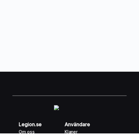
Legion.se
Användare
Om oss
Klaner
Legion Store
Spelgrupper